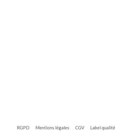
02 98 21 16 67
education-a-la-route@orange.fr
Horaires
Lundi, mardi, jeudi, vendredi :
9h -12h / 14h – 19h
Mercredi :
9h – 11h45
Samedi : fermé
RGPD
Mentions légales
CGV
Label qualité