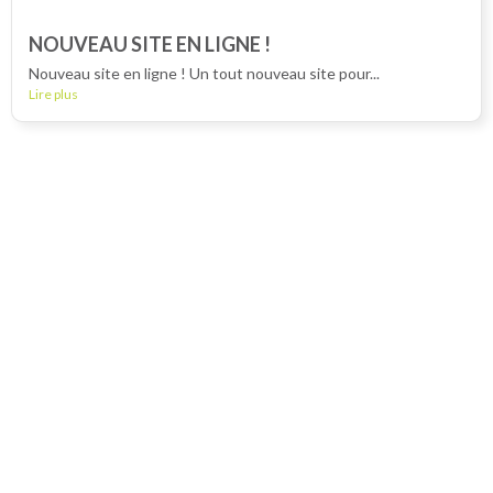
NOUVEAU SITE EN LIGNE !
Nouveau site en ligne ! Un tout nouveau site pour...
Lire plus
École de conduite
IFSR
6 Pl. Maurice Gillet
29200 Brest